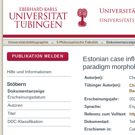
Estonian case inflection made simple : a ca
DSpace Repositorium (Manakin basiert)
discriminative learning
Universitätsbibliographie
→
5 Philosophische Fakultät
→
Dokumentanzeig
PUBLIKATION MELDEN
Estonian case inf
paradigm morpholo
Hilfe und Informationen
Autor(en):
Ch
Stöbern
Tübinger Autor(en):
Ch
Dokumentanzeige
Ba
Erscheinungsdatum
Erscheinungsjahr:
20
Autoren
Sprache:
Eng
Titel
Referenz zum Volltext:
htt
DDC-Klassifikation
Dokumentart:
Tei
Erschienen in:
Com