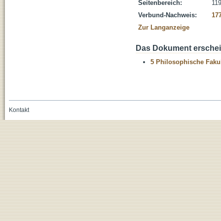
Seitenbereich:
11
Verbund-Nachweis:
17
Zur Langanzeige
Das Dokument erschein
5 Philosophische Fakul
Kontakt