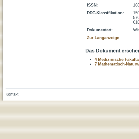
ISSN:
16
DDC-Klassifikation:
150
570
610
Dokumentart:
Wis
Zur Langanzeige
Das Dokument erschein
4 Medizinische Fakultä
7 Mathematisch-Naturwi
Kontakt