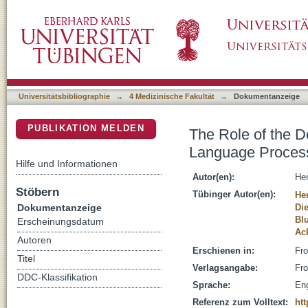
The Role of the Dorsolateral Prefrontal Cor
DSpace Repositorium (Manakin basiert)
Universitätsbibliographie
→
4 Medizinische Fakultät
→
Dokumentanzeige
PUBLIKATION MELDEN
The Role of the D
Language Proces
Hilfe und Informationen
Autor(en):
Her
Stöbern
Tübinger Autor(en):
Her
Dokumentanzeige
Di
Bl
Erscheinungsdatum
Ac
Autoren
Erschienen in:
Fro
Titel
Verlagsangabe:
Fro
DDC-Klassifikation
Sprache:
Eng
Referenz zum Volltext:
htt