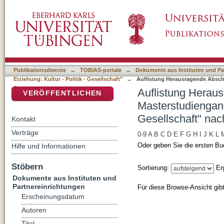
Auflistung Herausragende Abschlussarbeiten
DSpace Repositorium (Manakin basiert)
Kultur - Politik - Gesellschaft" nach Autor
Publikationsdienste
→
TOBIAS-portale
→
Dokumente aus Instituten und Pa
Erziehung: Kultur - Politik - Gesellschaft"
→
Auflistung Herausragende Abschl
Autor
Auflistung Herau
VERÖFFENTLICHEN
Masterstudiengang
Gesellschaft" nac
Kontakt
Verträge
0-9
A
B
C
D
E
F
G
H
I
J
K
L
Oder geben Sie die ersten Bu
Hilfe und Informationen
Stöbern
Sortierung:
Er
Dokumente aus Instituten und
Partnereinrichtungen
Für diese Browse-Ansicht gib
Erscheinungsdatum
Autoren
Titel