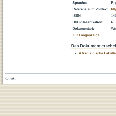
Sprache:
Eng
Referenz zum Volltext:
ht
ISSN:
14
DDC-Klassifikation:
610
Dokumentart:
Wis
Zur Langanzeige
Das Dokument erschein
4 Medizinische Fakultä
Kontakt