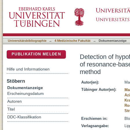
Detection of hypofibrinogenemia during card
DSpace Repositorium (Manakin basiert)
thrombelastography with the traditional Cla
Universitätsbibliographie
→
4 Medizinische Fakultät
→
Dokumentanzeige
PUBLIKATION MELDEN
Detection of hypo
of resonance-base
Hilfe und Informationen
method
Stöbern
Autor(en):
Mag
Dokumentanzeige
Tübinger Autor(en):
Ma
Erscheinungsdatum
Az
Kra
Autoren
Ro
Titel
St
DDC-Klassifikation
Erschienen in:
Blo
Verlagsangabe:
Lip