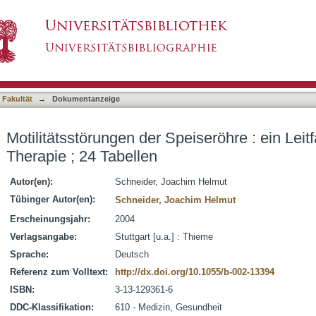
eiseröhre : ein Leitfaden für Diagnostik und Th
asiert)
 Fakultät
→
Dokumentanzeige
Motilitätsstörungen der Speiseröhre : ein Leit
Therapie ; 24 Tabellen
Autor(en):
Schneider, Joachim Helmut
Tübinger Autor(en):
Schneider, Joachim Helmut
Erscheinungsjahr:
2004
Verlagsangabe:
Stuttgart [u.a.] : Thieme
Sprache:
Deutsch
Referenz zum Volltext:
http://dx.doi.org/10.1055/b-002-13394
ISBN:
3-13-129361-6
DDC-Klassifikation:
610 - Medizin, Gesundheit