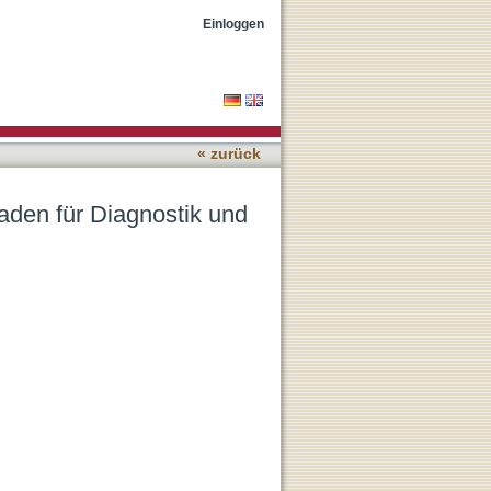
erapie ; 24 Tabellen
Einloggen
« zurück
faden für Diagnostik und