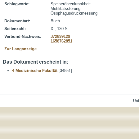
Schlagworte:
Speiseröhrenkrankheit
Motilitätsstörung
Ösophagusdruckmessung
Dokumentart:
Buch
Seitenzahl:
XI, 130 S
Verbund-Nachweis:
372899129
1658762851
Zur Langanzeige
Das Dokument erscheint in:
4 Medizinische Fakultät
[34851]
Uni