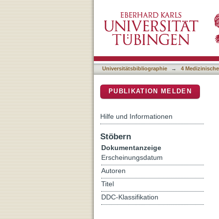
Motilitätsstörungen der Sp
DSpace Repositorium (Manakin b
Universitätsbibliographie
→
4 Medizinische
PUBLIKATION MELDEN
Hilfe und Informationen
Stöbern
Dokumentanzeige
Erscheinungsdatum
Autoren
Titel
DDC-Klassifikation