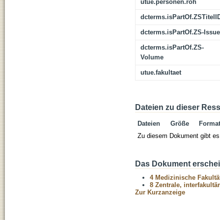
utue.personen.roh
dcterms.isPartOf.ZSTitelI
dcterms.isPartOf.ZS-Issue
dcterms.isPartOf.ZS-
Volume
utue.fakultaet
Dateien zu dieser Res
Dateien
Größe
Forma
Zu diesem Dokument gibt es 
Das Dokument erschein
4 Medizinische Fakultä
8 Zentrale, interfakult
Zur Kurzanzeige