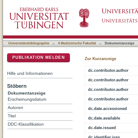
Functional analysis of information rates conv
DSpace Repositorium (Manakin basiert)
Universitätsbibliographie
→
4 Medizinische Fakultät
→
Dokumentanzeige
PUBLIKATION MELDEN
Zur Kurzanzeige
dc.contributor.author
Hilfe und Informationen
dc.contributor.author
Stöbern
dc.contributor.author
Dokumentanzeige
dc.contributor.author
Erscheinungsdatum
Autoren
dc.date.accessioned
Titel
dc.date.available
DDC-Klassifikation
dc.date.issued
dc.identifier.issn