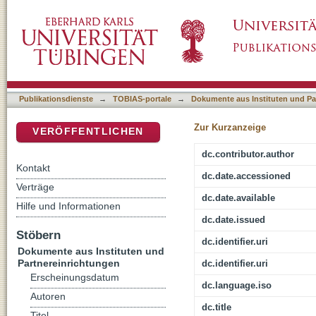
Gerechtigkeit als Konsens : das Sozialwort d
DSpace Repositorium (Manakin basiert)
Publikationsdienste
→
TOBIAS-portale
→
Dokumente aus Instituten und Pa
Zur Kurzanzeige
VERÖFFENTLICHEN
dc.contributor.author
Kontakt
dc.date.accessioned
Verträge
dc.date.available
Hilfe und Informationen
dc.date.issued
Stöbern
dc.identifier.uri
Dokumente aus Instituten und
Partnereinrichtungen
dc.identifier.uri
Erscheinungsdatum
dc.language.iso
Autoren
dc.title
Titel