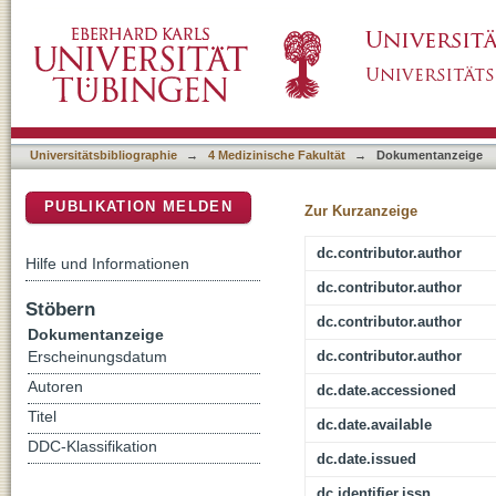
Comparison of pelvic C-clamp and pelvic bind
DSpace Repositorium (Manakin basiert)
type-C pelvic ring fractures
Universitätsbibliographie
→
4 Medizinische Fakultät
→
Dokumentanzeige
PUBLIKATION MELDEN
Zur Kurzanzeige
dc.contributor.author
Hilfe und Informationen
dc.contributor.author
Stöbern
dc.contributor.author
Dokumentanzeige
dc.contributor.author
Erscheinungsdatum
Autoren
dc.date.accessioned
Titel
dc.date.available
DDC-Klassifikation
dc.date.issued
dc.identifier.issn