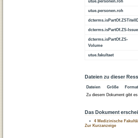
utue.personen.roh
utue.personen.roh
dcterms.isPartOf.ZSTitelI
dcterms.isPartOf.ZS-Issue
dcterms.isPartOf.ZS-
Volume
utue.fakultaet
Dateien zu dieser Res
Dateien
Größe
Forma
Zu diesem Dokument gibt es 
Das Dokument erschein
4 Medizinische Fakultä
Zur Kurzanzeige