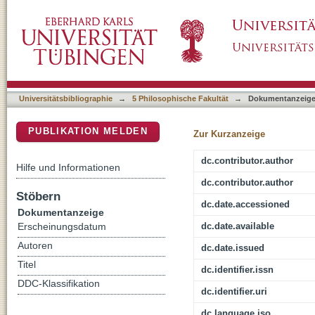
The Tupi-Guarani language family A phylogene
DSpace Repositorium (Manakin basiert)
Universitätsbibliographie
→
5 Philosophische Fakultät
→
Dokumentanzeig
PUBLIKATION MELDEN
Zur Kurzanzeige
dc.contributor.author
Hilfe und Informationen
dc.contributor.author
Stöbern
dc.date.accessioned
Dokumentanzeige
dc.date.available
Erscheinungsdatum
Autoren
dc.date.issued
Titel
dc.identifier.issn
DDC-Klassifikation
dc.identifier.uri
dc.language.iso