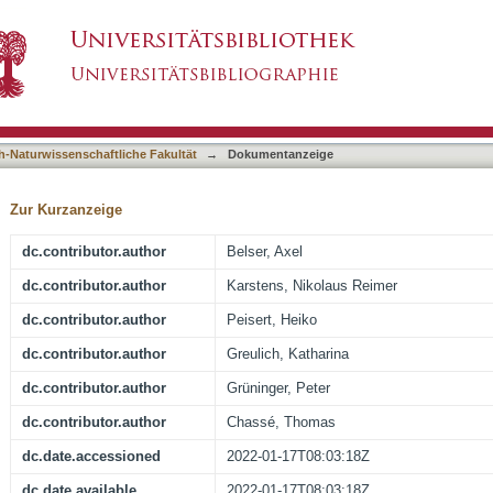
nines on Cu(110) and Cu(110)-(2 x 1)O: The Sp
asiert)
h-Naturwissenschaftliche Fakultät
→
Dokumentanzeige
Zur Kurzanzeige
dc.contributor.author
Belser, Axel
dc.contributor.author
Karstens, Nikolaus Reimer
dc.contributor.author
Peisert, Heiko
dc.contributor.author
Greulich, Katharina
dc.contributor.author
Grüninger, Peter
dc.contributor.author
Chassé, Thomas
dc.date.accessioned
2022-01-17T08:03:18Z
dc.date.available
2022-01-17T08:03:18Z