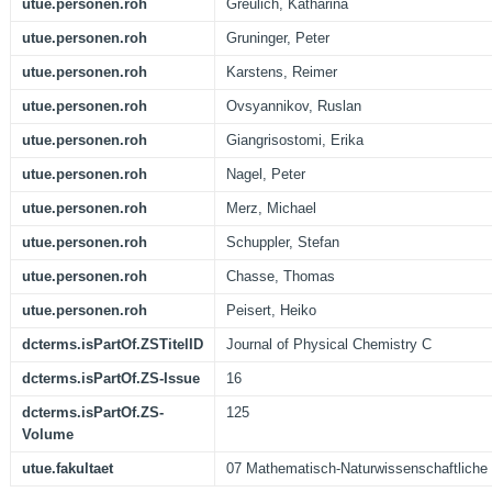
utue.personen.roh
Greulich, Katharina
utue.personen.roh
Gruninger, Peter
utue.personen.roh
Karstens, Reimer
utue.personen.roh
Ovsyannikov, Ruslan
utue.personen.roh
Giangrisostomi, Erika
utue.personen.roh
Nagel, Peter
utue.personen.roh
Merz, Michael
utue.personen.roh
Schuppler, Stefan
utue.personen.roh
Chasse, Thomas
utue.personen.roh
Peisert, Heiko
dcterms.isPartOf.ZSTitelID
Journal of Physical Chemistry C
dcterms.isPartOf.ZS-Issue
16
dcterms.isPartOf.ZS-
125
Volume
utue.fakultaet
07 Mathematisch-Naturwissenschaftliche 