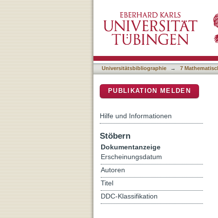
Perfluorinated Phthalocya
DSpace Repositorium (Manakin b
Cobalt Atom
Universitätsbibliographie
→
7 Mathematisc
PUBLIKATION MELDEN
Hilfe und Informationen
Stöbern
Dokumentanzeige
Erscheinungsdatum
Autoren
Titel
DDC-Klassifikation