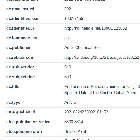
dc.date.issued
2021
dc.identifier.issn
1932-7455
dc.identifier.uri
http://hdl.handle.net/10900/123032
dc.language.iso
en
dc.publisher
Amer Chemical Soc
dc.relation.uri
http://dx.doi.org/10.1021/acs.jpcc.1c0121
dc.subject.ddc
540
dc.subject.ddc
600
dc.title
Perfluorinated Phthalocyanines on Cu(110
Special Role of the Central Cobalt Atom
dc.type
Article
utue.quellen.id
20210824232002_01452
utue.publikation.seiten
8803-8814
utue.personen.roh
Belser, Axel