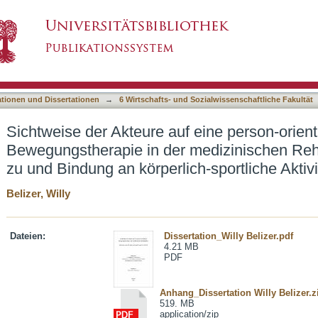
f eine person-orientierte Bewegungstherapie i
asiert)
g zu und Bindung an körperlich-sportliche Aktivi
ationen und Dissertationen
→
6 Wirtschafts- und Sozialwissenschaftliche Fakultät
Sichtweise der Akteure auf eine person-orient
Bewegungstherapie in der medizinischen Reha
zu und Bindung an körperlich-sportliche Aktivi
Belizer, Willy
Dateien:
Dissertation_Willy Belizer.pdf
4.21 MB
PDF
Anhang_Dissertation Willy Belizer.z
519. MB
application/zip