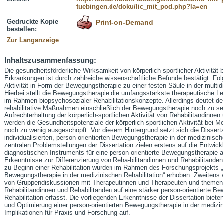
tuebingen.de/doku/lic_mit_pod.php?la=en
Gedruckte Kopie
Print-on-Demand
bestellen:
Zur Langanzeige
Inhaltszusammenfassung:
Die gesundheitsförderliche Wirksamkeit von körperlich-sportlicher Aktivitä
Erkrankungen ist durch zahlreiche wissenschaftliche Befunde bestätigt. Folgl
Aktivität in Form der Bewegungstherapie zu einer festen Säule in der multidi
Hierbei stellt die Bewegungstherapie die umfangsstärkste therapeutische Lei
im Rahmen biopsychosozialer Rehabilitationskonzepte. Allerdings deutet de
rehabilitative Maßnahmen einschließlich der Bewegungstherapie noch zu sel
Aufrechterhaltung der körperlich-sportlichen Aktivität von Rehabilitandinne
werden die Gesundheitspotenziale der körperlich-sportlichen Aktivität bei
noch zu wenig ausgeschöpft. Vor diesem Hintergrund setzt sich die Disserta
individualisierten, person-orientierten Bewegungstherapie in der medizinisch
zentralen Problemstellungen der Dissertation zielen erstens auf die Entwic
diagnostischen Instruments für eine person-orientierte Bewegungstherapie a
Erkenntnisse zur Differenzierung von Reha-bilitandinnen und Rehabilitande
zu Beginn einer Rehabilitation wurden im Rahmen des Forschungsprojekts „E
Bewegungstherapie in der medizinischen Rehabilitation“ erhoben. Zweitens 
von Gruppendiskussionen mit Therapeutinnen und Therapeuten und themenf
Rehabilitandinnen und Rehabilitanden auf eine stärker person-orientierte B
Rehabilitation erfasst. Die vorliegenden Erkenntnisse der Dissertation bieten
und Optimierung einer person-orientierten Bewegungstherapie in der medizin
Implikationen für Praxis und Forschung auf.