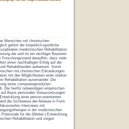
t bei Menschen mit chronischen
ich gehört die körperlich-sportliche
sziplinären medizinischen Rehabilitation.
stung dar und ist ein wichtiger Baustein
r Forschungsstand daraufhin, dass viele
ten einen nachhaltigen Erfolg auf die
n und Rehabilitanden aufweisen. Somit
 Menschen mit chronischen Erkrankungen
tion mit den Möglichkeiten einer stärker
en Rehabilitation auseinander. Die
klung eines computergestützten
b. Die hierfür notwendigen empirischen
n auf Basis personaler Voraussetzungen
ntwicklung einer person-orientierten
wird die Sichtweise der Akteure in Form
okussierten Interviews mit
ewegungstherapie in der medizinischen
 Potenziale für die (Weiter-) Entwicklung
ischen Rehabilitation und zeigen