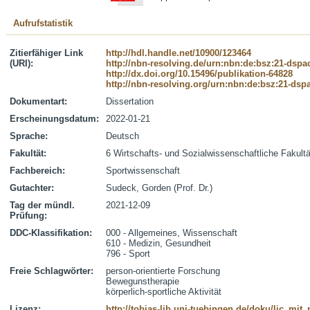
Aufrufstatistik
Zitierfähiger Link
http://hdl.handle.net/10900/123464
(URI):
http://nbn-resolving.de/urn:nbn:de:bsz:21-dspa
http://dx.doi.org/10.15496/publikation-64828
http://nbn-resolving.org/urn:nbn:de:bsz:21-dsp
Dokumentart:
Dissertation
Erscheinungsdatum:
2022-01-21
Sprache:
Deutsch
Fakultät:
6 Wirtschafts- und Sozialwissenschaftliche Fakultä
Fachbereich:
Sportwissenschaft
Gutachter:
Sudeck, Gorden (Prof. Dr.)
Tag der mündl.
2021-12-09
Prüfung:
DDC-Klassifikation:
000 - Allgemeines, Wissenschaft
610 - Medizin, Gesundheit
796 - Sport
Freie Schlagwörter:
person-orientierte Forschung
Bewegunstherapie
körperlich-sportliche Aktivität
Lizenz:
http://tobias-lib.uni-tuebingen.de/doku/lic_mi