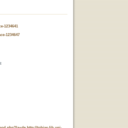
ce-1234641
ace-1234647
t
t_pod.php?la=de
http://tobias-lib.uni-