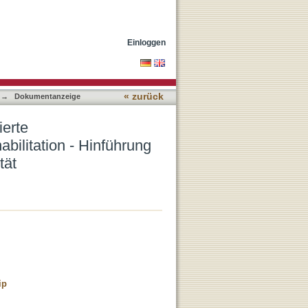
n der medizinischen
tät
Einloggen
« zurück
→
Dokumentanzeige
ierte
bilitation - Hinführung
tät
ip