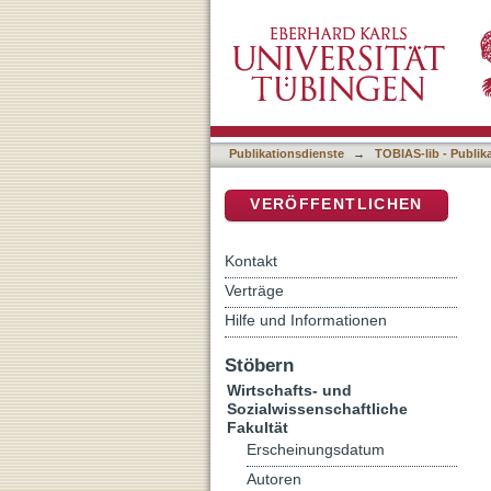
Sichtweise der Akteure au
DSpace Repositorium (Manakin b
Rehabilitation - Hinführun
Publikationsdienste
→
TOBIAS-lib - Publik
VERÖFFENTLICHEN
Kontakt
Verträge
Hilfe und Informationen
Stöbern
Wirtschafts- und
Sozialwissenschaftliche
Fakultät
Erscheinungsdatum
Autoren