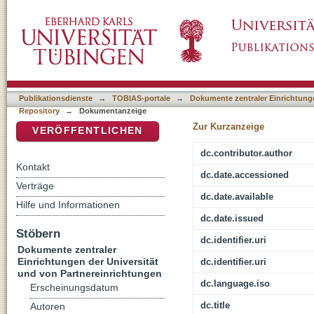
Opfer und komplexe Kulturen
DSpace Repositorium (Manakin basiert)
Publikationsdienste
→
TOBIAS-portale
→
Dokumente zentraler Einrichtunge
Repository
→
Dokumentanzeige
Zur Kurzanzeige
VERÖFFENTLICHEN
dc.contributor.author
Kontakt
dc.date.accessioned
Verträge
dc.date.available
Hilfe und Informationen
dc.date.issued
Stöbern
dc.identifier.uri
Dokumente zentraler
Einrichtungen der Universität
dc.identifier.uri
und von Partnereinrichtungen
dc.language.iso
Erscheinungsdatum
dc.title
Autoren