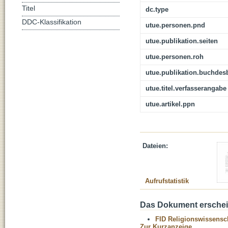
Titel
dc.type
DDC-Klassifikation
utue.personen.pnd
utue.publikation.seiten
utue.personen.roh
utue.publikation.buchdes
utue.titel.verfasserangabe
utue.artikel.ppn
Dateien:
Aufrufstatistik
Das Dokument erschein
FID Religionswissensch
Zur Kurzanzeige