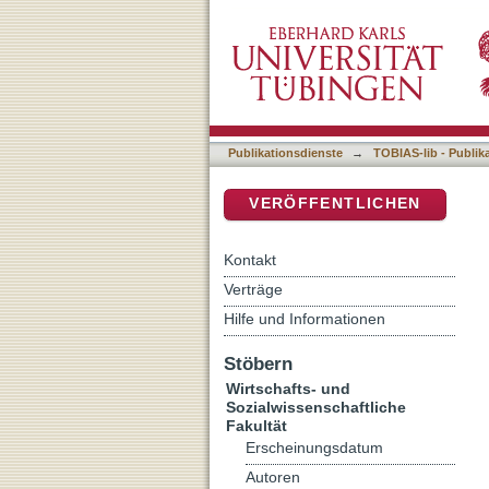
Schaustücke der Literatur
DSpace Repositorium (Manakin b
Publikationsdienste
→
TOBIAS-lib - Publik
VERÖFFENTLICHEN
Kontakt
Verträge
Hilfe und Informationen
Stöbern
Wirtschafts- und
Sozialwissenschaftliche
Fakultät
Erscheinungsdatum
Autoren