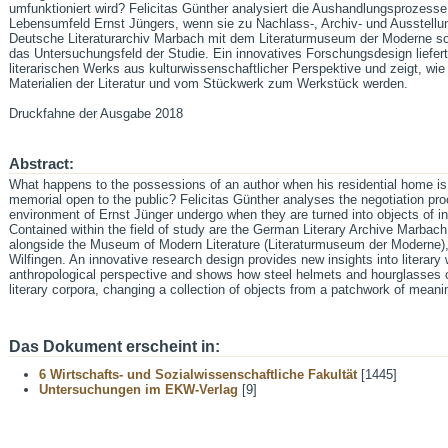
umfunktioniert wird? Felicitas Günther analysiert die Aushandlungsproze
Lebensumfeld Ernst Jüngers, wenn sie zu Nachlass-, Archiv- und Ausstell
Deutsche Literaturarchiv Marbach mit dem Literaturmuseum der Moderne sow
das Untersuchungsfeld der Studie. Ein innovatives Forschungsdesign liefer
literarischen Werks aus kulturwissenschaftlicher Perspektive und zeigt, w
Materialien der Literatur und vom Stückwerk zum Werkstück werden.
Druckfahne der Ausgabe 2018
Abstract:
What happens to the possessions of an author when his residential home is 
memorial open to the public? Felicitas Günther analyses the negotiation pro
environment of Ernst Jünger undergo when they are turned into objects of in
Contained within the field of study are the German Literary Archive Marbac
alongside the Museum of Modern Literature (Literaturmuseum der Moderne),
Wilfingen. An innovative research design provides new insights into literary 
anthropological perspective and shows how steel helmets and hourglasses c
literary corpora, changing a collection of objects from a patchwork of meanin
Das Dokument erscheint in:
6 Wirtschafts- und Sozialwissenschaftliche Fakultät
[1445]
Untersuchungen im EKW-Verlag
[9]