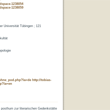
9
-dspace-1238054
-dspace-1238059
r Universität Tübingen ; 121
kultät
opologie
c_ohne_pod.php?la=de
http://tobias-
hp?la=en
posthum zur literarischen Gedenkstätte