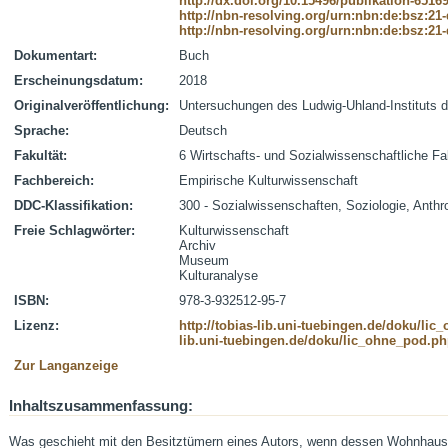
http://dx.doi.org/10.15496/publikation-6516
http://nbn-resolving.org/urn:nbn:de:bsz:21
http://nbn-resolving.org/urn:nbn:de:bsz:21
Dokumentart:
Buch
Erscheinungsdatum:
2018
Originalveröffentlichung:
Untersuchungen des Ludwig-Uhland-Instituts de
Sprache:
Deutsch
Fakultät:
6 Wirtschafts- und Sozialwissenschaftliche Fa
Fachbereich:
Empirische Kulturwissenschaft
DDC-Klassifikation:
300 - Sozialwissenschaften, Soziologie, Anthr
Freie Schlagwörter:
Kulturwissenschaft
Archiv
Museum
Kulturanalyse
ISBN:
978-3-932512-95-7
Lizenz:
http://tobias-lib.uni-tuebingen.de/doku/li
lib.uni-tuebingen.de/doku/lic_ohne_pod.p
Zur Langanzeige
Inhaltszusammenfassung:
Was geschieht mit den Besitztümern eines Autors, wenn dessen Wohnhaus 