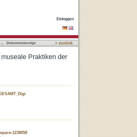
rkkonstituierung
Einloggen
« zurück
→
Dokumentanzeige
d museale Praktiken der
_GESAMT_Digi
dspace-1238058