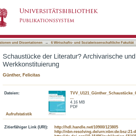
? Archivarische und museale Praktiken der We
asiert)
ationen und Dissertationen
→
6 Wirtschafts- und Sozialwissenschaftliche Fakultät
Schaustücke der Literatur? Archivarische un
Werkkonstituierung
Günther, Felicitas
Dateien:
TVV_U121_Günther_Schaustücke
...
4.16 MB
PDF
Aufrufstatistik
Zitierfähiger Link (URI):
http://hdl.handle.net/10900/123805
http://nbn-resolving.de/urn:nbn:de:bsz:21-