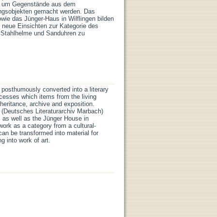
sse um Gegenstände aus dem
ungsobjekten gemacht werden. Das
ie das Jünger-Haus in Wilflingen bilden
t neue Einsichten zur Kategorie des
ie Stahlhelme und Sanduhren zu
posthumously converted into a literary
cesses which items from the living
heritance, archive and exposition.
h (Deutsches Literaturarchiv Marbach)
 as well as the Jünger House in
work as a category from a cultural-
an be transformed into material for
g into work of art.