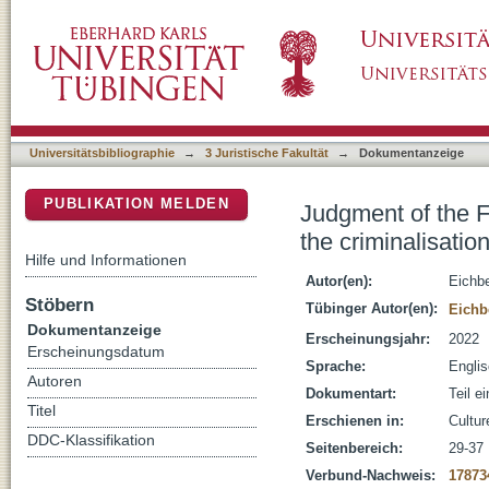
Judgment of the Federal Constitutional Court 
DSpace Repositorium (Manakin basiert)
assisted suicide services
Universitätsbibliographie
→
3 Juristische Fakultät
→
Dokumentanzeige
PUBLIKATION MELDEN
Judgment of the F
the criminalisatio
Hilfe und Informationen
Autor(en):
Eichbe
Stöbern
Tübinger Autor(en):
Eichb
Dokumentanzeige
Erscheinungsjahr:
2022
Erscheinungsdatum
Sprache:
Engli
Autoren
Dokumentart:
Teil e
Titel
Erschienen in:
Cultur
DDC-Klassifikation
Seitenbereich:
29-37
Verbund-Nachweis:
17873