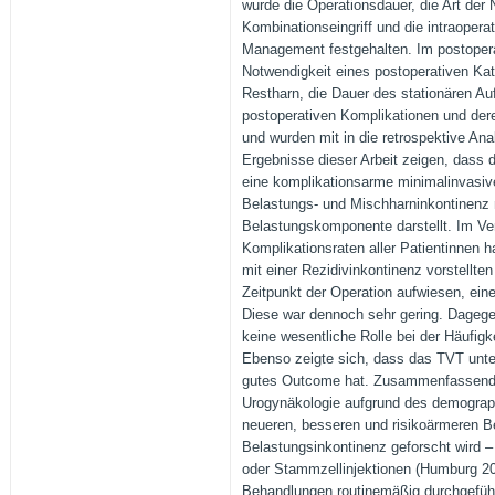
wurde die Operationsdauer, die Art der 
Kombinationseingriff und die intraoper
Management festgehalten. Im postopera
Notwendigkeit eines postoperativen Kat
Restharn, die Dauer des stationären Au
postoperativen Komplikationen und d
und wurden mit in die retrospektive A
Ergebnisse dieser Arbeit zeigen, dass 
eine komplikationsarme minimalinvasiv
Belastungs- und Mischharninkontinenz 
Belastungskomponente darstellt. Im Ve
Komplikationsraten aller Patientinnen h
mit einer Rezidivinkontinenz vorstellte
Zeitpunkt der Operation aufwiesen, ein
Diese war dennoch sehr gering. Dagege
keine wesentliche Rolle bei der Häufigk
Ebenso zeigte sich, dass das TVT unte
gutes Outcome hat. Zusammenfassend is
Urogynäkologie aufgrund des demogra
neueren, besseren und risikoärmeren B
Belastungsinkontinenz geforscht wird 
oder Stammzellinjektionen (Humburg 20
Behandlungen routinemäßig durchgeführ