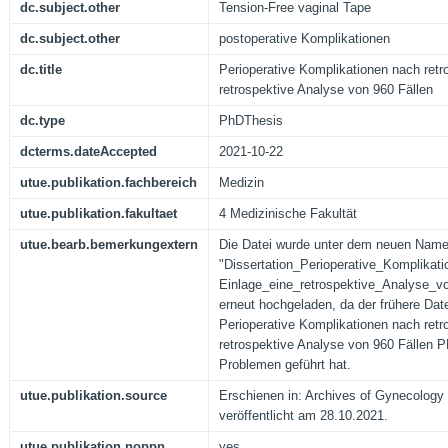
dc.subject.other
Tension-Free vaginal Tape
dc.subject.other
postoperative Komplikationen
dc.title
Perioperative Komplikationen nach retr
retrospektive Analyse von 960 Fällen
dc.type
PhDThesis
dcterms.dateAccepted
2021-10-22
utue.publikation.fachbereich
Medizin
utue.publikation.fakultaet
4 Medizinische Fakultät
utue.bearb.bemerkungextern
Die Datei wurde unter dem neuen Nam
"Dissertation_Perioperative_Komplika
Einlage_eine_retrospektive_Analyse_
erneut hochgeladen, da der frühere Dat
Perioperative Komplikationen nach retr
retrospektive Analyse von 960 Fällen 
Problemen geführt hat.
utue.publikation.source
Erschienen in: Archives of Gynecology 
veröffentlicht am 28.10.2021.
utue.publikation.noppn
yes