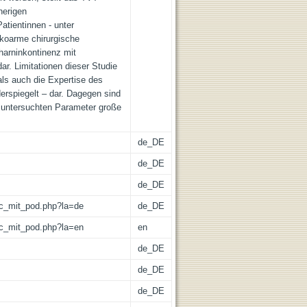
herigen
tientinnen - unter
ikoarme chirurgische
arninkontinenz mit
r. Limitationen dieser Studie
als auch die Expertise des
erspiegelt – dar. Dagegen sind
r untersuchten Parameter große
de_DE
de_DE
de_DE
/lic_mit_pod.php?la=de
de_DE
/lic_mit_pod.php?la=en
en
de_DE
de_DE
de_DE