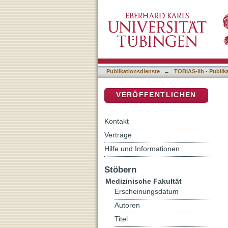
Perioperative Komplikatio
DSpace Repositorium (Manakin b
960 Fällen
Publikationsdienste
→
TOBIAS-lib - Publik
VERÖFFENTLICHEN
Kontakt
Verträge
Hilfe und Informationen
Stöbern
Medizinische Fakultät
Erscheinungsdatum
Autoren
Titel