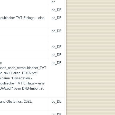
en
de_DE
opubischer TVT Einlage – eine
de_DE
de_DE
de_DE
de_DE
en
de_DE
tionen_nach_retropubischer_TVT
von_960_Fällen_PDFA.pdf"
einame "Dissertation -
opubischer TVT Einlage – eine
PDFA.pdf" beim DNB-Import zu
and Obstetrics, 2021,
de_DE
de_DE