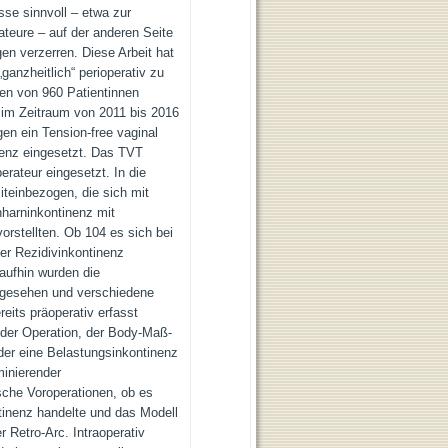
isse sinnvoll – etwa zur
teure – auf der anderen Seite
n verzerren. Diese Arbeit hat
ganzheitlich“ perioperativ zu
gen von 960 Patientinnen
im Zeitraum von 2011 bis 2016
gen ein Tension-free vaginal
nenz eingesetzt. Das TVT
rateur eingesetzt. In die
teinbezogen, die sich mit
hharninkontinenz mit
rstellten. Ob 104 es sich bei
er Rezidivinkontinenz
aufhin wurden die
hgesehen und verschiedene
reits präoperativ erfasst
 der Operation, der Body-Maß-
der eine Belastungsinkontinenz
minierender
che Voroperationen, ob es
tinenz handelte und das Modell
 Retro-Arc. Intraoperativ