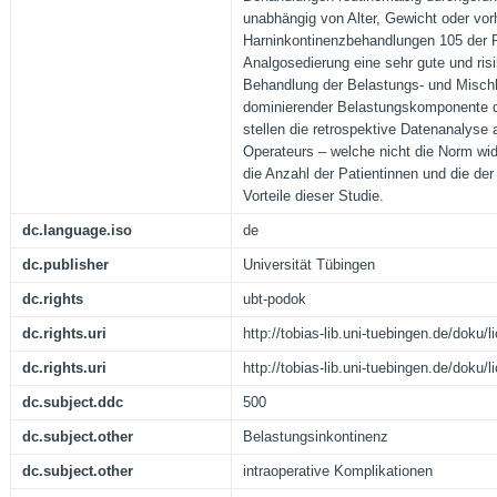
unabhängig von Alter, Gewicht oder vor
Harninkontinenzbehandlungen 105 der Pa
Analgosedierung eine sehr gute und ris
Behandlung der Belastungs- und Mischh
dominierender Belastungskomponente da
stellen die retrospektive Datenanalyse 
Operateurs – welche nicht die Norm wid
die Anzahl der Patientinnen und die de
Vorteile dieser Studie.
dc.language.iso
de
dc.publisher
Universität Tübingen
dc.rights
ubt-podok
dc.rights.uri
http://tobias-lib.uni-tuebingen.de/doku
dc.rights.uri
http://tobias-lib.uni-tuebingen.de/doku
dc.subject.ddc
500
dc.subject.other
Belastungsinkontinenz
dc.subject.other
intraoperative Komplikationen