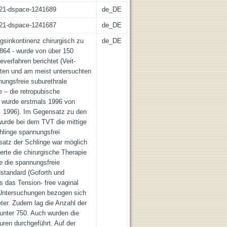
z:21-dspace-1241689
de_DE
z:21-dspace-1241687
de_DE
gsinkontinenz chirurgisch zu
de_DE
864 - wurde von über 150
everfahren berichtet (Veit-
hsten und am meist untersuchten
nungsfreie suburethrale
e – die retropubische
– wurde erstmals 1996 von
al. 1996). Im Gegensatz zu den
wurde bei dem TVT die mittige
chlinge spannungsfrei
satz der Schlinge war möglich
erte die chirurgische Therapie
e die spannungsfreie
dstandard (Goforth und
s das Tension- free vaginal
e Untersuchungen bezogen sich
ter. Zudem lag die Anzahl der
 unter 750. Auch wurden die
uren durchgeführt. Auf der