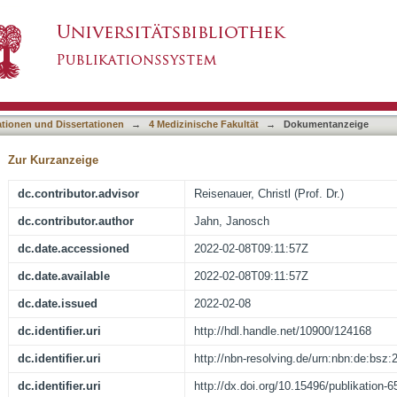
nen nach retropubischer TVT Einlage – eine re
asiert)
ationen und Dissertationen
→
4 Medizinische Fakultät
→
Dokumentanzeige
Zur Kurzanzeige
dc.contributor.advisor
Reisenauer, Christl (Prof. Dr.)
dc.contributor.author
Jahn, Janosch
dc.date.accessioned
2022-02-08T09:11:57Z
dc.date.available
2022-02-08T09:11:57Z
dc.date.issued
2022-02-08
dc.identifier.uri
http://hdl.handle.net/10900/124168
dc.identifier.uri
http://nbn-resolving.de/urn:nbn:de:bsz
dc.identifier.uri
http://dx.doi.org/10.15496/publikation-