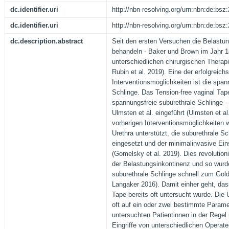
dc.identifier.uri
http://nbn-resolving.org/urn:nbn:de:bs
dc.identifier.uri
http://nbn-resolving.org/urn:nbn:de:bs
dc.description.abstract
Seit den ersten Versuchen die Belastun
behandeln - Baker und Brown im Jahr 1
unterschiedlichen chirurgischen Therapi
Rubin et al. 2019). Eine der erfolgreic
Interventionsmöglichkeiten ist die span
Schlinge. Das Tension-free vaginal Tap
spannungsfreie suburethrale Schlinge 
Ulmsten et al. eingeführt (Ulmsten et 
vorherigen Interventionsmöglichkeiten 
Urethra unterstützt, die suburethrale S
eingesetzt und der minimalinvasive Ein
(Gomelsky et al. 2019). Dies revolutioni
der Belastungsinkontinenz und so wurd
suburethrale Schlinge schnell zum Gol
Langaker 2016). Damit einher geht, das
Tape bereits oft untersucht wurde. Di
oft auf ein oder zwei bestimmte Parame
untersuchten Patientinnen in der Regel
Eingriffe von unterschiedlichen Operate