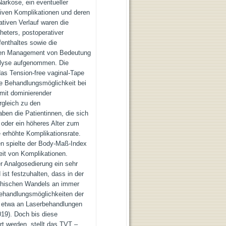
Narkose, ein eventueller
ativen Komplikationen und deren
tiven Verlauf waren die
heters, postoperativer
fenthaltes sowie die
eren Management von Bedeutung
nalyse aufgenommen. Die
das Tension-free vaginal-Tape
e Behandlungsmöglichkeit bei
mit dominierender
rgleich zu den
aben die Patientinnen, die sich
n oder ein höheres Alter zum
e erhöhte Komplikationsrate.
n spielte der Body-Maß-Index
eit von Komplikationen.
r Analgosedierung ein sehr
t festzuhalten, dass in der
phischen Wandels an immer
ehandlungsmöglichkeiten der
– etwa an Laserbehandlungen
19). Doch bis diese
t werden, stellt das TVT –