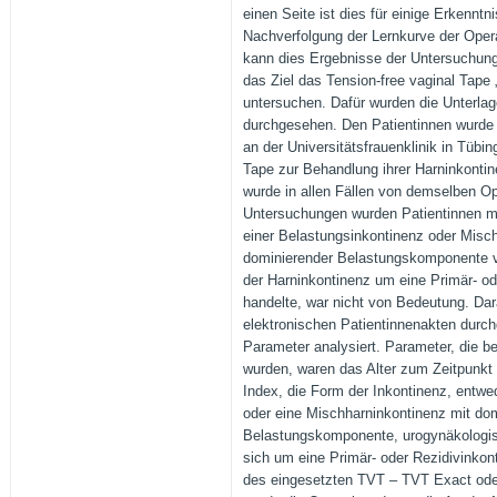
einen Seite ist dies für einige Erkenntn
Nachverfolgung der Lernkurve der Opera
kann dies Ergebnisse der Untersuchunge
das Ziel das Tension-free vaginal Tape „
untersuchen. Dafür wurden die Unterla
durchgesehen. Den Patientinnen wurde 
an der Universitätsfrauenklinik in Tübin
Tape zur Behandlung ihrer Harninkonti
wurde in allen Fällen von demselben Ope
Untersuchungen wurden Patientinnen mi
einer Belastungsinkontinenz oder Misc
dominierender Belastungskomponente vo
der Harninkontinenz um eine Primär- od
handelte, war nicht von Bedeutung. Dar
elektronischen Patientinnenakten durc
Parameter analysiert. Parameter, die be
wurden, waren das Alter zum Zeitpunkt
Index, die Form der Inkontinenz, entwe
oder eine Mischharninkontinenz mit do
Belastungskomponente, urogynäkologis
sich um eine Primär- oder Rezidivinkon
des eingesetzten TVT – TVT Exact oder