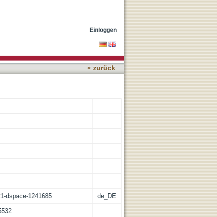
trospektive Analyse von
Einloggen
« zurück
:21-dspace-1241685
de_DE
65532