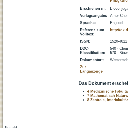
Pötz, Oliv
Erschienen in:
Bioconjuga
Verlagsangabe:
Amer Chem
Sprache:
Englisch
Referenz zum
http://dx
Volltext:
ISSN:
1520-4812
DDC-
540 - Che
Klassifikation:
570 - Biow
Dokumentart:
Wissenscha
Zur
Langanzeige
Das Dokument erschein
4 Medizinische Fakultä
7 Mathematisch-Naturwi
8 Zentrale, interfakult
Kontakt