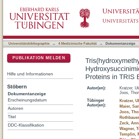
Tris(hydroxymethyl)aminomethane Compatibil
DSpace Repositorium (Manakin basiert)
Biotinylation of Peptides and Proteins in TRI
Universitätsbibliographie
→
4 Medizinische Fakultät
→
Dokumentanzeige
PUBLIKATION MELDEN
Tris(hydroxymethy
Hydroxysuccinimid
Hilfe und Informationen
Proteins in TRIS 
Stöbern
Autor(en):
Kratzer, Ul
Joos, Tho
Dokumentanzeige
Erscheinungsdatum
Tübinger
Kratzer, U
Autor(en):
Maier, Sa
Autoren
Joos, Th
Titel
Rothbauer
Zeck, Ann
DDC-Klassifikation
Wagner, T
Templin, 