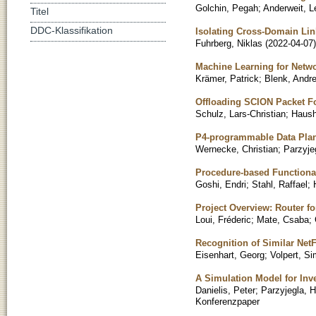
Golchin, Pegah
;
Anderweit, L
Titel
DDC-Klassifikation
Isolating Cross-Domain Li
Fuhrberg, Niklas
(
2022-04-07
)
Machine Learning for Netwo
Krämer, Patrick
;
Blenk, Andr
Offloading SCION Packet F
Schulz, Lars-Christian
;
Haush
P4-programmable Data Plan
Wernecke, Christian
;
Parzyje
Procedure-based Functiona
Goshi, Endri
;
Stahl, Raffael
;
Project Overview: Router 
Loui, Fréderic
;
Mate, Csaba
;
Recognition of Similar Net
Eisenhart, Georg
;
Volpert, S
A Simulation Model for Inv
Danielis, Peter
;
Parzyjegla, H
Konferenzpaper