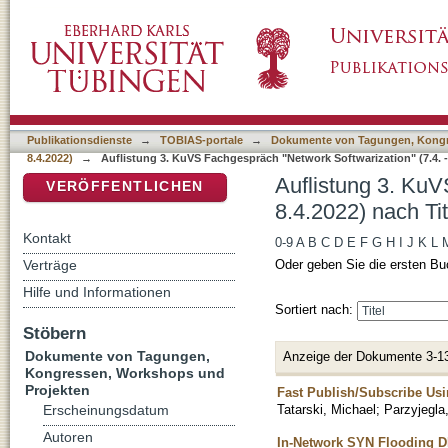
Auflistung 3. KuVS Fachgespräch "Network Sof
DSpace Repositorium (Manakin basiert)
Publikationsdienste
→
TOBIAS-portale
→
Dokumente von Tagungen, Kongr
8.4.2022)
→
Auflistung 3. KuVS Fachgespräch "Network Softwarization" (7.4. - 
Auflistung 3. KuV
VERÖFFENTLICHEN
8.4.2022) nach Tit
Kontakt
0-9
A
B
C
D
E
F
G
H
I
J
K
L
Verträge
Oder geben Sie die ersten Bu
Hilfe und Informationen
Sortiert nach:
Stöbern
Dokumente von Tagungen,
Anzeige der Dokumente 3-1
Kongressen, Workshops und
Projekten
Fast Publish/Subscribe Us
Tatarski, Michael
;
Parzyjegla
Erscheinungsdatum
Autoren
In-Network SYN Flooding DD