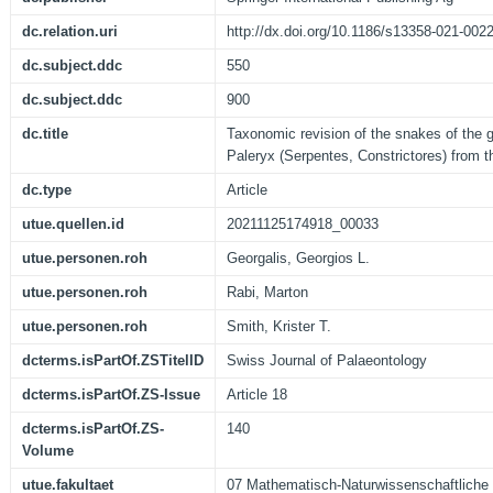
dc.relation.uri
http://dx.doi.org/10.1186/s13358-021-002
dc.subject.ddc
550
dc.subject.ddc
900
dc.title
Taxonomic revision of the snakes of the
Paleryx (Serpentes, Constrictores) from 
dc.type
Article
utue.quellen.id
20211125174918_00033
utue.personen.roh
Georgalis, Georgios L.
utue.personen.roh
Rabi, Marton
utue.personen.roh
Smith, Krister T.
dcterms.isPartOf.ZSTitelID
Swiss Journal of Palaeontology
dcterms.isPartOf.ZS-Issue
Article 18
dcterms.isPartOf.ZS-
140
Volume
utue.fakultaet
07 Mathematisch-Naturwissenschaftliche 