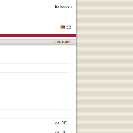
yx (Serpentes,
Einloggen
« zurück
de_DE
de_DE