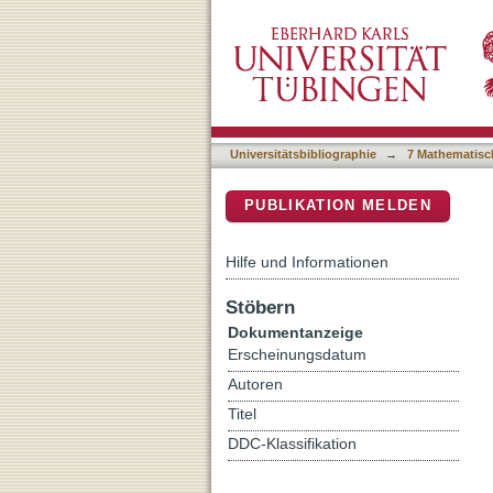
Taxonomic revision of the
DSpace Repositorium (Manakin b
Constrictores) from the P
Universitätsbibliographie
→
7 Mathematisc
PUBLIKATION MELDEN
Hilfe und Informationen
Stöbern
Dokumentanzeige
Erscheinungsdatum
Autoren
Titel
DDC-Klassifikation