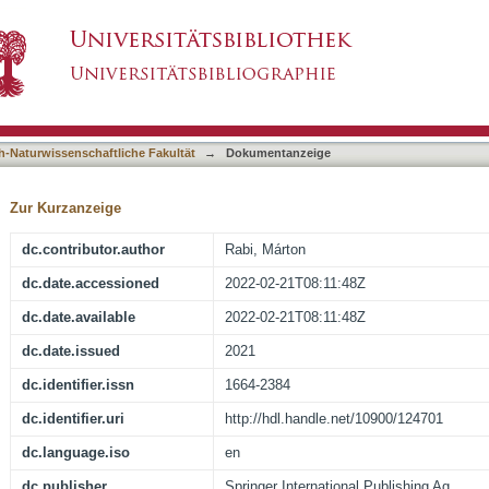
 snakes of the genera Palaeopython and Paler
asiert)
aleogene of Europe
h-Naturwissenschaftliche Fakultät
→
Dokumentanzeige
Zur Kurzanzeige
dc.contributor.author
Rabi, Márton
dc.date.accessioned
2022-02-21T08:11:48Z
dc.date.available
2022-02-21T08:11:48Z
dc.date.issued
2021
dc.identifier.issn
1664-2384
dc.identifier.uri
http://hdl.handle.net/10900/124701
dc.language.iso
en
dc.publisher
Springer International Publishing Ag