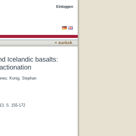
nce for degassing-induced
Einloggen
« zurück
d Icelandic basalts:
actionation
nnes
;
Konig, Stephan
13, S. 155-172