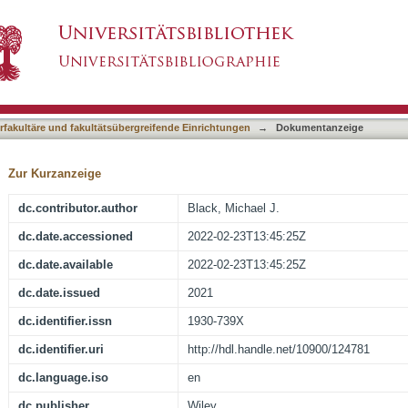
d for accurate and precise body composition f
asiert)
terfakultäre und fakultätsübergreifende Einrichtungen
→
Dokumentanzeige
Zur Kurzanzeige
dc.contributor.author
Black, Michael J.
dc.date.accessioned
2022-02-23T13:45:25Z
dc.date.available
2022-02-23T13:45:25Z
dc.date.issued
2021
dc.identifier.issn
1930-739X
dc.identifier.uri
http://hdl.handle.net/10900/124781
dc.language.iso
en
dc.publisher
Wiley