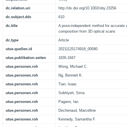
dc.relation.uri
http://dx.doi.org/10.1002/oby.23256
dc.subject.ddc
610
dc.title
A pose-independent method for accurate 
composition from 3D optical scans
dc.type
Article
utue.quellen.id
20211125174918_00580
utue.publikation.seiten
1835-1847
utue.personen.roh
Wong, Michael C.
utue.personen.roh
Ng, Bennett K.
utue.personen.roh
Tian, Isaac
utue.personen.roh
Sobhiyeh, Sima
utue.personen.roh
Pagano, Ian
utue.personen.roh
Dechenaud, Marcelline
utue.personen.roh
Kennedy, Samantha F.