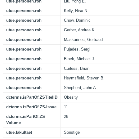
utue.personen.roh
Liu, Yong E.
utue.personen.roh
Kelly, Nisa N.
utue.personen.roh
Chow, Dominic
utue.personen.roh
Garber, Andrea K.
utue.personen.roh
Maskarinec, Gertraud
utue.personen.roh
Pujades, Sergi
utue.personen.roh
Black, Michael J.
utue.personen.roh
Curless, Brian
utue.personen.roh
Heymsfield, Steven B.
utue.personen.roh
Shepherd, John A.
dcterms.isPartOf.ZSTitelID
Obesity
dcterms.isPartOf.ZS-Issue
11
dcterms.isPartOf.ZS-
29
Volume
utue.fakultaet
Sonstige