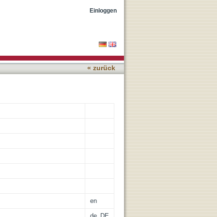
rom 3D optical scans
Einloggen
« zurück
en
de_DE