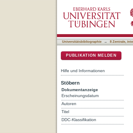
A pose-independent metho
DSpace Repositorium (Manakin b
Universitätsbibliographie
→
8 Zentrale, in
PUBLIKATION MELDEN
Hilfe und Informationen
Stöbern
Dokumentanzeige
Erscheinungsdatum
Autoren
Titel
DDC-Klassifikation