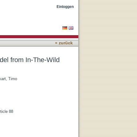
es
Einloggen
« zurück
del from In-The-Wild
kart, Timo
ticle 88