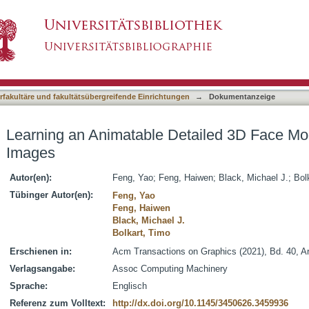
etailed 3D Face Model from In-The-Wild Imag
asiert)
terfakultäre und fakultätsübergreifende Einrichtungen
→
Dokumentanzeige
Learning an Animatable Detailed 3D Face Mo
Images
Autor(en):
Feng, Yao
;
Feng, Haiwen
;
Black, Michael J.
;
Bol
Tübinger Autor(en):
Feng, Yao
Feng, Haiwen
Black, Michael J.
Bolkart, Timo
Erschienen in:
Acm Transactions on Graphics (2021), Bd. 40, Ar
Verlagsangabe:
Assoc Computing Machinery
Sprache:
Englisch
Referenz zum Volltext:
http://dx.doi.org/10.1145/3450626.3459936