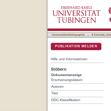
Learning an Animatable D
DSpace Repositorium (Manakin b
Universitätsbibliographie
→
8 Zentrale, in
PUBLIKATION MELDEN
Hilfe und Informationen
Stöbern
Dokumentanzeige
Erscheinungsdatum
Autoren
Titel
DDC-Klassifikation