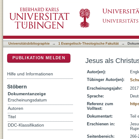
Jesus als Christus - im Religionsunterricht :
DSpace Repositorium (Manakin basiert)
Universitätsbibliographie
→
1 Evangelisch-Theologische Fakultät
→
Dokum
PUBLIKATION MELDEN
Jesus als Christus
Autor(en):
Engle
Hilfe und Informationen
Tübinger Autor(en):
Schw
Stöbern
Erscheinungsjahr:
2017
Dokumentanzeige
Sprache:
Deut
Erscheinungsdatum
Referenz zum
http
Autoren
Volltext:
Dokumentart:
Teil
Titel
Erschienen in:
Jesus
DDC-Klassifikation
Rupr
Seitenbereich:
266-