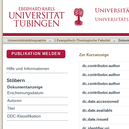
Confirmation work in Germany
DSpace Repositorium (Manakin basiert)
Universitätsbibliographie
→
1 Evangelisch-Theologische Fakultät
→
Dokum
PUBLIKATION MELDEN
Zur Kurzanzeige
dc.contributor.author
Hilfe und Informationen
dc.contributor.author
Stöbern
dc.contributor.author
Dokumentanzeige
dc.contributor.author
Erscheinungsdatum
Autoren
dc.date.accessioned
Titel
dc.date.available
DDC-Klassifikation
dc.date.issued
dc.identifier.uri