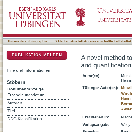
A novel method to measure T-1-relaxation tim
DSpace Repositorium (Manakin basiert)
macromolecular resonances
Universitätsbibliographie
→
7 Mathematisch-Naturwissenschaftliche Fakultät
PUBLIKATION MELDEN
A novel method to
and quantificatio
Hilfe und Informationen
Autor(en):
Murali
Henni
Stöbern
Tübinger Autor(en):
Mural
Dokumentanzeige
Wrigh
Erscheinungsdatum
Henni
Autoren
Borbà
Avdiev
Titel
Erschienen in:
Magnet
DDC-Klassifikation
Verlagsangabe:
Wiley
Sprache:
Engli