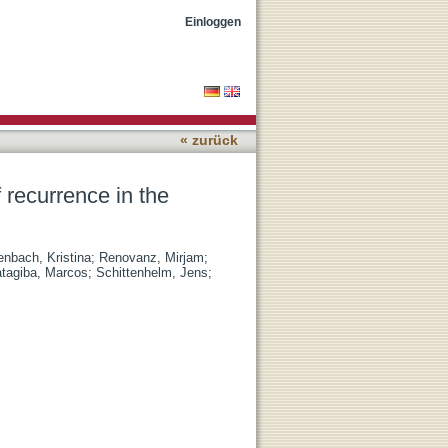
en meningioma cohort
Einloggen
« zurück
 recurrence in the
enbach, Kristina
;
Renovanz, Mirjam
;
atagiba, Marcos
;
Schittenhelm, Jens
;