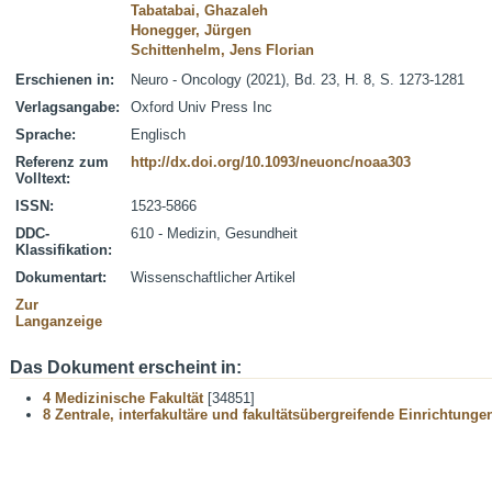
Tabatabai, Ghazaleh
Honegger, Jürgen
Schittenhelm, Jens Florian
Erschienen in:
Neuro - Oncology (2021), Bd. 23, H. 8, S. 1273-1281
Verlagsangabe:
Oxford Univ Press Inc
Sprache:
Englisch
Referenz zum
http://dx.doi.org/10.1093/neuonc/noaa303
Volltext:
ISSN:
1523-5866
DDC-
610 - Medizin, Gesundheit
Klassifikation:
Dokumentart:
Wissenschaftlicher Artikel
Zur
Langanzeige
Das Dokument erscheint in:
4 Medizinische Fakultät
[34851]
8 Zentrale, interfakultäre und fakultätsübergreifende Einrichtunge