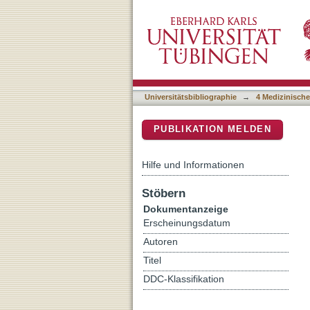
H3K27me3 loss indicates a
DSpace Repositorium (Manakin b
Universitätsbibliographie
→
4 Medizinische
PUBLIKATION MELDEN
Hilfe und Informationen
Stöbern
Dokumentanzeige
Erscheinungsdatum
Autoren
Titel
DDC-Klassifikation