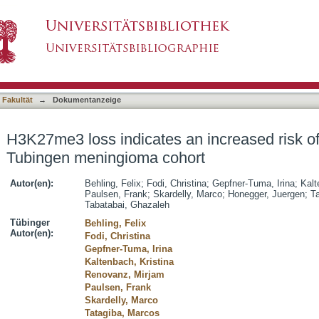
n increased risk of recurrence in the Tubing
asiert)
 Fakultät
→
Dokumentanzeige
H3K27me3 loss indicates an increased risk of
Tubingen meningioma cohort
Autor(en):
Behling, Felix
;
Fodi, Christina
;
Gepfner-Tuma, Irina
;
Kalt
Paulsen, Frank
;
Skardelly, Marco
;
Honegger, Juergen
;
T
Tabatabai, Ghazaleh
Tübinger
Behling, Felix
Autor(en):
Fodi, Christina
Gepfner-Tuma, Irina
Kaltenbach, Kristina
Renovanz, Mirjam
Paulsen, Frank
Skardelly, Marco
Tatagiba, Marcos