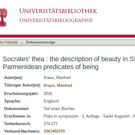
ription of beauty in Symposium 211a and the P
asiert)
he Fakultät
→
Dokumentanzeige
Socrates' thea : the description of beauty i
Parmenidean predicates of being
Autor(en):
Kraus, Manfred
Tübinger Autor(en):
Kraus, Manfred
Erscheinungsjahr:
2016
Sprache:
Englisch
Dokumentart:
Teil eines Buches
Erschienen in:
Plato in symposium - 1. Auflage - Sankt Augustin :
Seitenbereich:
270-277
Verbund-Nachweis:
1561402370