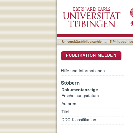
Socrates' thea : the desc
DSpace Repositorium (Manakin b
being
Universitätsbibliographie
→
5 Philosophisc
PUBLIKATION MELDEN
Hilfe und Informationen
Stöbern
Dokumentanzeige
Erscheinungsdatum
Autoren
Titel
DDC-Klassifikation