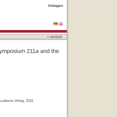
armenidean predicates of
Einloggen
« zurück
n Symposium 211a and the
 Academia Verlag, 2016