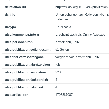
dc.relation.uri
http://dx.doi.org/10.15496/publikation
dc.title
Untersuchungen zur Rolle von iNKT-Z
Sklerose
dc.type
PhDThesis
utue.kommentar.intern
Erscheint auch als Online-Ausgabe
utue.personen.roh
Kettemann, Felix
utue.publikation.seitengesamt
51 Seiten
utue.titel.verfasserangabe
vorgelegt von Kettemann, Felix
utue.publikation.abrufzeichen
tdis
utue.publikation.swbdatum
2203
utue.publikation.fachbereich
41
utue.publikation.fakultaet
4
utue.artikel.ppn
1796367087