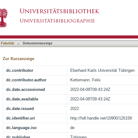
 von iNKT-Zellen bei Systemischer Sklerose
asiert)
 Fakultät
→
Dokumentanzeige
Zur Kurzanzeige
dc.contributor
Eberhard Karls Universität Tübingen
dc.contributor.author
Kettemann, Felix
dc.date.accessioned
2022-04-08T09:43:24Z
dc.date.available
2022-04-08T09:43:24Z
dc.date.issued
2022
dc.identifier.uri
http://hdl.handle.net/10900/126158
dc.language.iso
de
dc.publisher
Tübingen