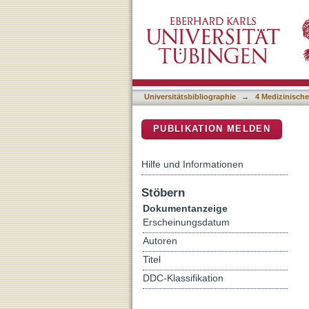
Untersuchungen zur Rolle
DSpace Repositorium (Manakin b
Universitätsbibliographie
→
4 Medizinische
PUBLIKATION MELDEN
Hilfe und Informationen
Stöbern
Dokumentanzeige
Erscheinungsdatum
Autoren
Titel
DDC-Klassifikation