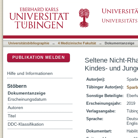
Seltene Nicht-Rhabdomyosarkom-artige Weic
DSpace Repositorium (Manakin basiert)
Universitätsbibliographie
→
4 Medizinische Fakultät
→
Dokumentanzeige
PUBLIKATION MELDEN
Seltene Nicht-Rh
Kindes- und Jung
Hilfe und Informationen
Autor(en):
Sparb
Stöbern
Tübinger Autor(en):
Sparb
Dokumentanzeige
Sonstige Beteiligte:
Eberha
Erscheinungsdatum
Erscheinungsjahr:
2019
Autoren
Verlagsangabe:
Tübin
Titel
Sprache:
Deuts
Engli
DDC-Klassifikation
Dokumentart:
Habili