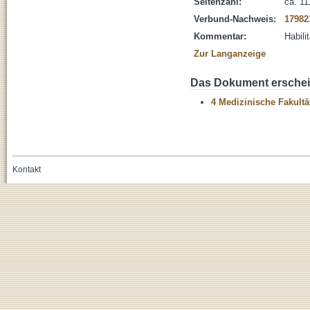
Seitenzahl:
ca. 11
Verbund-Nachweis:
17982
Kommentar:
Habili
Zur Langanzeige
Das Dokument erschein
4 Medizinische Fakultä
Kontakt