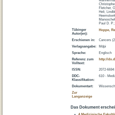
Mannermaa
Christophe
Fletcher, O
Heli
;
Lindb
Heemskerk-
Manoocheh
Paul D. P.
Tübinger
Hoppe, Re
Autor(en):
Erschienen in:
Cancers (2
Verlagsangabe:
Mdpi
Sprache:
Englisch
Referenz zum
http://dx.
Volltext:
ISSN:
2072-6694
DDC-
610 - Medi
Klassifikation:
Dokumentart:
Wissenscha
Zur
Langanzeige
Das Dokument erschein
4 Medizinische Fakultä