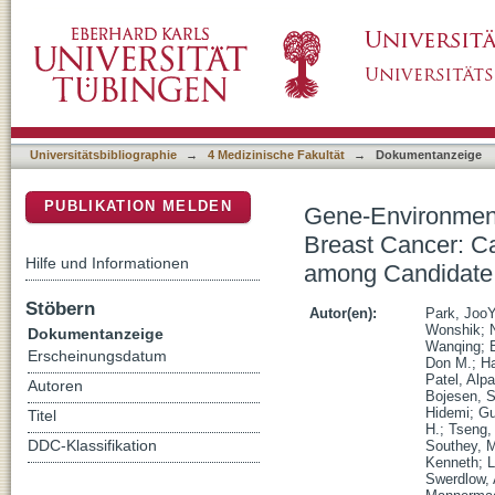
Gene-Environment Interactions Relevant to 
DSpace Repositorium (Manakin basiert)
Environment Interactions Be Detected Onl
Association Studies?
Universitätsbibliographie
→
4 Medizinische Fakultät
→
Dokumentanzeige
PUBLIKATION MELDEN
Gene-Environment 
Breast Cancer: C
Hilfe und Informationen
among Candidate
Stöbern
Autor(en):
Park, Joo
Wonshik
;
Dokumentanzeige
Wanqing
;
Erscheinungsdatum
Don M.
;
Ha
Patel, Alpa
Autoren
Bojesen, S
Hidemi
;
Gu
Titel
H.
;
Tseng,
DDC-Klassifikation
Southey, M
Kenneth
;
L
Swerdlow, 