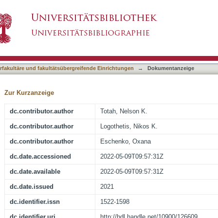
iated with prefrontal high y oscillations evoke
asiert)
ocus coeruleus
terfakultäre und fakultätsübergreifende Einrichtungen
→
Dokumentanzeige
Zur Kurzanzeige
dc.contributor.author
Totah, Nelson K.
dc.contributor.author
Logothetis, Nikos K.
dc.contributor.author
Eschenko, Oxana
dc.date.accessioned
2022-05-09T09:57:31Z
dc.date.available
2022-05-09T09:57:31Z
dc.date.issued
2021
dc.identifier.issn
1522-1598
dc.identifier.uri
http://hdl.handle.net/10900/126609