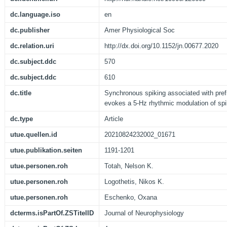
dc.language.iso
en
dc.publisher
Amer Physiological Soc
dc.relation.uri
http://dx.doi.org/10.1152/jn.00677.2020
dc.subject.ddc
570
dc.subject.ddc
610
dc.title
Synchronous spiking associated with prefr
evokes a 5-Hz rhythmic modulation of spi
dc.type
Article
utue.quellen.id
20210824232002_01671
utue.publikation.seiten
1191-1201
utue.personen.roh
Totah, Nelson K.
utue.personen.roh
Logothetis, Nikos K.
utue.personen.roh
Eschenko, Oxana
dcterms.isPartOf.ZSTitelID
Journal of Neurophysiology