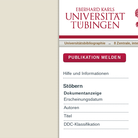
Synchronous spiking assoc
DSpace Repositorium (Manakin b
modulation of spiking in l
Universitätsbibliographie
→
8 Zentrale, in
PUBLIKATION MELDEN
Hilfe und Informationen
Stöbern
Dokumentanzeige
Erscheinungsdatum
Autoren
Titel
DDC-Klassifikation