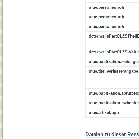
utue.personen.roh
utue.personen.roh
utue.personen.roh
dcterms.isPartOf.ZSTitelI
dcterms.isPartOf.ZS-Vol
utue.publikation.seitenge
utue.titel.verfasserangabe
utue.publikation.abrufzei
utue.publikation.swbdat
utue.artikel.ppn
Dateien zu dieser Res