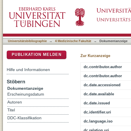
Transient but not permanent benefit of neurona
DSpace Repositorium (Manakin basiert)
potential causes and translational conseque
Universitätsbibliographie
→
4 Medizinische Fakultät
→
Dokumentanzeige
PUBLIKATION MELDEN
Zur Kurzanzeige
dc.contributor.author
Hilfe und Informationen
dc.contributor.author
Stöbern
dc.date.accessioned
Dokumentanzeige
dc.date.available
Erscheinungsdatum
Autoren
dc.date.issued
Titel
dc.identifier.uri
DDC-Klassifikation
dc.language.iso
dc.relation.uri