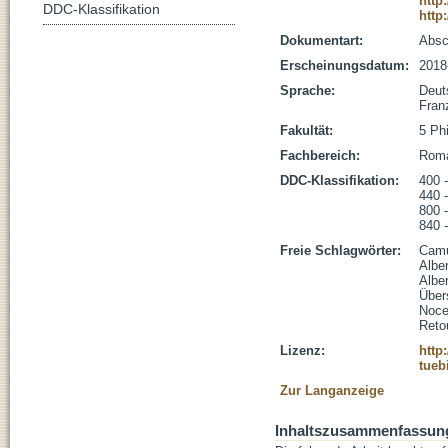
http
DDC-Klassifikation
http
Dokumentart:
Absc
Erscheinungsdatum:
2018
Sprache:
Deut
Fran
Fakultät:
5 Ph
Fachbereich:
Roma
DDC-Klassifikation:
400 -
440 
800 -
840 -
Freie Schlagwörter:
Cam
Alber
Albe
Über
Noce
Reto
Lizenz:
http
tueb
Zur Langanzeige
Inhaltszusammenfassun