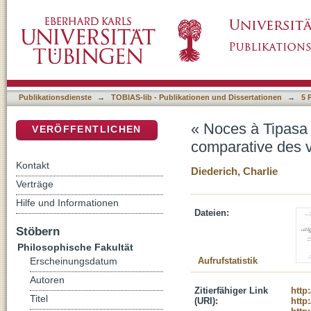
« Noces à Tipasa » et « Retour à Tipasa » d
DSpace Repositorium (Manakin basiert)
originales et allemandes
Publikationsdienste
→
TOBIAS-lib - Publikationen und Dissertationen
→
5 
« Noces à Tipasa 
VERÖFFENTLICHEN
comparative des v
Kontakt
Diederich, Charlie
Verträge
Hilfe und Informationen
Dateien:
Stöbern
Philosophische Fakultät
Aufrufstatistik
Erscheinungsdatum
Autoren
Zitierfähiger Link
http
Titel
(URI):
http