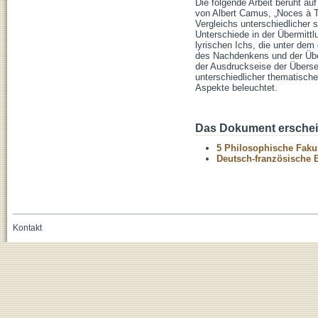
Die folgende Arbeit beruht au
von Albert Camus, „Noces à T
Vergleichs unterschiedlicher 
Unterschiede in der Übermittl
lyrischen Ichs, die unter de
des Nachdenkens und der Überl
der Ausdruckseise der Überse
unterschiedlicher thematische
Aspekte beleuchtet.
Das Dokument erschein
5 Philosophische Fakul
Deutsch-französische 
Kontakt