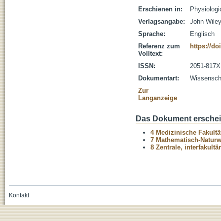
Erschienen in:
Physiologi
Verlagsangabe:
John Wile
Sprache:
Englisch
Referenz zum
https://do
Volltext:
ISSN:
2051-817X
Dokumentart:
Wissenscha
Zur
Langanzeige
Das Dokument erschein
4 Medizinische Fakultä
7 Mathematisch-Naturwi
8 Zentrale, interfakult
Kontakt