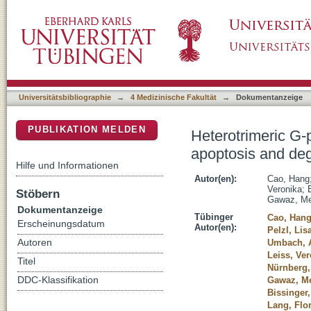
Heterotrimeric G-protein subunit Gαi2 contri
DSpace Repositorium (Manakin basiert)
in murine platelets
Universitätsbibliographie
→
4 Medizinische Fakultät
→
Dokumentanzeige
PUBLIKATION MELDEN
Heterotrimeric G-p
apoptosis and deg
Hilfe und Informationen
Autor(en):
Cao, Hang
Veronika
;
Stöbern
Gawaz, Me
Dokumentanzeige
Tübinger
Cao, Han
Erscheinungsdatum
Autor(en):
Pelzl, Lis
Autoren
Umbach, 
Leiss, Ve
Titel
Nürnberg,
DDC-Klassifikation
Gawaz, Me
Bissinger,
Lang, Flo