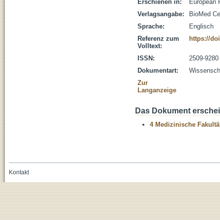
Erschienen in:
European R
Verlagsangabe:
BioMed Ce
Sprache:
Englisch
Referenz zum
https://do
Volltext:
ISSN:
2509-9280
Dokumentart:
Wissenscha
Zur
Langanzeige
Das Dokument erschein
4 Medizinische Fakultä
Kontakt