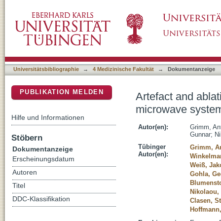
Artefact and ablation performance of an MR-
DSpace Repositorium (Manakin basiert)
livers: an ex vivo study
Universitätsbibliographie
→
4 Medizinische Fakultät
→
Dokumentanzeige
PUBLIKATION MELDEN
Artefact and abla
microwave system 
Hilfe und Informationen
Autor(en):
Grimm, Ant
Gunnar
;
Ni
Stöbern
Tübinger
Grimm, An
Dokumentanzeige
Autor(en):
Winkelman
Erscheinungsdatum
Weiß, Jak
Autoren
Gohla, Ge
Blumenst
Titel
Nikolaou,
DDC-Klassifikation
Clasen, S
Hoffmann,