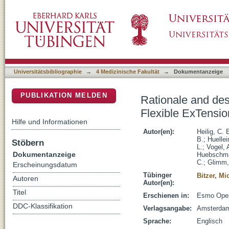
Rationale and design of the CRAFT (Contin
DSpace Repositorium (Manakin basiert)
Malignancies) multicenter phase II trial
Universitätsbibliographie
→
4 Medizinische Fakultät
→
Dokumentanzeige
PUBLIKATION MELDEN
Rationale and de
Flexible ExTension
Hilfe und Informationen
Autor(en):
Heilig, C. 
B.
;
Huellei
Stöbern
L.
;
Vogel, 
Dokumentanzeige
Huebschma
C.
;
Glimm,
Erscheinungsdatum
Tübinger
Bitzer, Mi
Autoren
Autor(en):
Titel
Erschienen in:
Esmo Open 
DDC-Klassifikation
Verlagsangabe:
Amsterda
Sprache:
Englisch