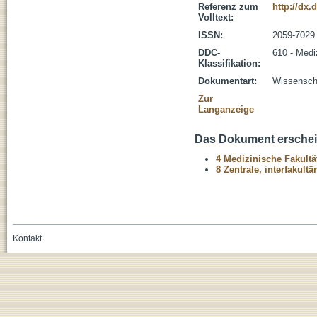
Referenz zum
http://dx
Volltext:
ISSN:
2059-7029
DDC-
610 - Medi
Klassifikation:
Dokumentart:
Wissenscha
Zur
Langanzeige
Das Dokument erschein
4 Medizinische Fakultä
8 Zentrale, interfakult
Kontakt