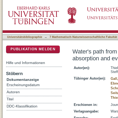
Water's path from moss to soil: A multi-meth
DSpace Repositorium (Manakin basiert)
of soil-moss combinations
Universitätsbibliographie
→
7 Mathematisch-Naturwissenschaftliche Fakultät
PUBLIKATION MELDEN
Water's path from
absorption and ev
Hilfe und Informationen
Autor(en):
Thie
Stef
Stöbern
Tübinger Autor(en):
Gall
Dokumentanzeige
Ebne
Erscheinungsdatum
Sch
Autoren
Seit
Thie
Titel
Erschienen in:
Jour
DDC-Klassifikation
Verlagsangabe:
War
Sprache:
Engl