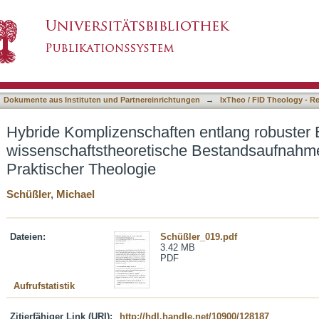
 entlang robuster Existenzfragen : wissensch
asiert)
lischer) Praktischer Theologie
Dokumente aus Instituten und Partnereinrichtungen
→
IxTheo / FID Theology - R
Hybride Komplizenschaften entlang robuster 
wissenschaftstheoretische Bestandsaufnahme
Praktischer Theologie
Schüßler, Michael
Dateien:
Schüßler_019.pdf
3.42 MB
PDF
Aufrufstatistik
Zitierfähiger Link (URI):
http://hdl.handle.net/10900/128187