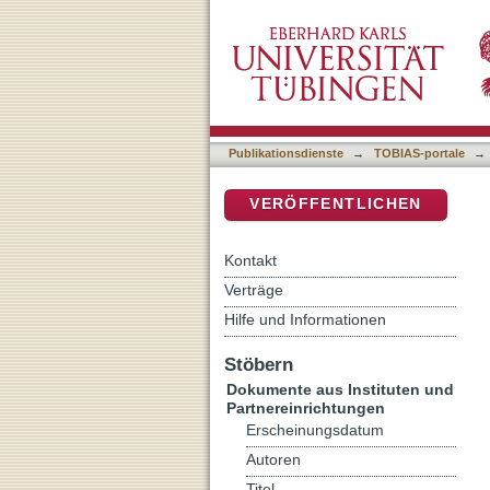
Hybride Komplizenschaften
DSpace Repositorium (Manakin b
Bestandsaufnahmen (katho
Publikationsdienste
→
TOBIAS-portale
→
VERÖFFENTLICHEN
Kontakt
Verträge
Hilfe und Informationen
Stöbern
Dokumente aus Instituten und
Partnereinrichtungen
Erscheinungsdatum
Autoren
Titel