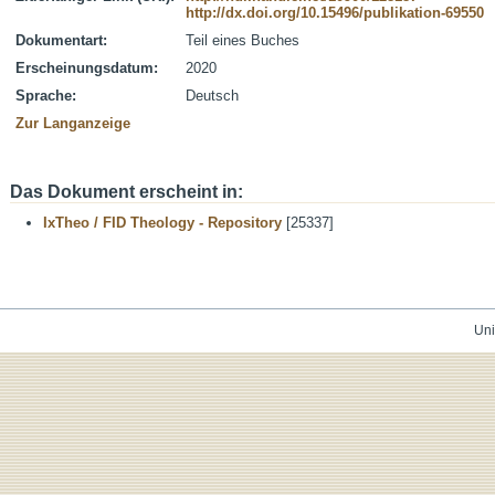
http://dx.doi.org/10.15496/publikation-69550
Dokumentart:
Teil eines Buches
Erscheinungsdatum:
2020
Sprache:
Deutsch
Zur Langanzeige
Das Dokument erscheint in:
IxTheo / FID Theology - Repository
[25337]
Uni