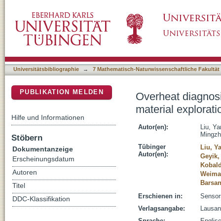
Overheat diagnosis of power cable based on 
DSpace Repositorium (Manakin basiert)
Universitätsbibliographie
→
7 Mathematisch-Naturwissenschaftliche Fakultät
PUBLIKATION MELDEN
Overheat diagnosi
material explorati
Hilfe und Informationen
Autor(en):
Liu, Ya
Mingzh
Stöbern
Tübinger
Liu, Y
Dokumentanzeige
Autor(en):
Geyik,
Erscheinungsdatum
Kobald
Autoren
Weima
Barsan
Titel
Erschienen in:
Sensors
DDC-Klassifikation
Verlagsangabe:
Lausan
Sprache:
Englis