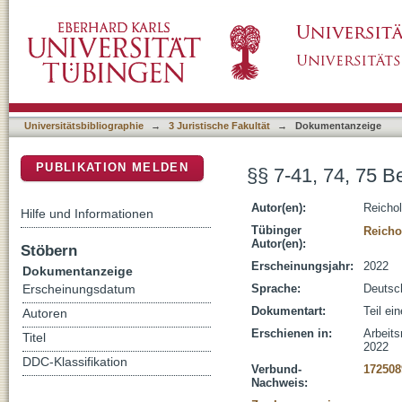
§§ 7-41, 74, 75 BetrVG
DSpace Repositorium (Manakin basiert)
Universitätsbibliographie
→
3 Juristische Fakultät
→
Dokumentanzeige
PUBLIKATION MELDEN
§§ 7-41, 74, 75 B
Autor(en):
Reicho
Hilfe und Informationen
Tübinger
Reicho
Autor(en):
Stöbern
Erscheinungsjahr:
2022
Dokumentanzeige
Sprache:
Deutsc
Erscheinungsdatum
Dokumentart:
Teil ei
Autoren
Erschienen in:
Arbeits
Titel
2022
DDC-Klassifikation
Verbund-
172508
Nachweis: