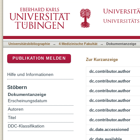
Association of professional pre-qualifications
DSpace Repositorium (Manakin basiert)
becoming a physician: A scoping review
Universitätsbibliographie
→
4 Medizinische Fakultät
→
Dokumentanzeige
PUBLIKATION MELDEN
Zur Kurzanzeige
dc.contributor.author
Hilfe und Informationen
dc.contributor.author
Stöbern
dc.contributor.author
Dokumentanzeige
dc.contributor.author
Erscheinungsdatum
Autoren
dc.contributor.author
Titel
dc.contributor.author
DDC-Klassifikation
dc.date.accessioned
dc.date.available