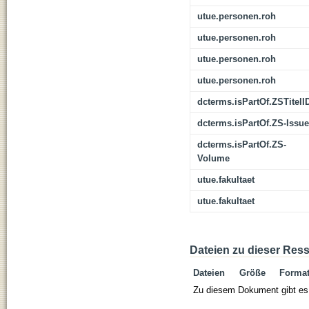
utue.personen.roh
utue.personen.roh
utue.personen.roh
utue.personen.roh
dcterms.isPartOf.ZSTitelI
dcterms.isPartOf.ZS-Issue
dcterms.isPartOf.ZS-
Volume
utue.fakultaet
utue.fakultaet
Dateien zu dieser Res
Dateien
Größe
Forma
Zu diesem Dokument gibt es 