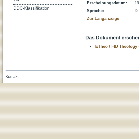
Erscheinungsdatum:
19
DDC-Klassifikation
Sprache:
De
Zur Langanzeige
Das Dokument erschein
IxTheo / FID Theology 
Kontakt