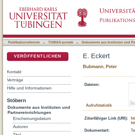
E. Eckert
DSpace Repositorium (Manakin basiert)
Publikationsdienste
→
TOBIAS-portale
→
Dokumente aus Instituten und Pa
E. Eckert
VERÖFFENTLICHEN
Bubmann, Peter
Kontakt
Verträge
Dateien:
Hilfe und Informationen
Stöbern
Aufrufstatistik
Dokumente aus Instituten und
Partnereinrichtungen
Zitierfähiger Link (URI):
ht
Erscheinungsdatum
ht
Autoren
Dokumentart:
Te
Titel