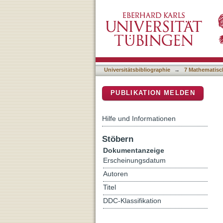
Haben Sie einen Moment 
DSpace Repositorium (Manakin b
Universitätsbibliographie
→
7 Mathematisc
PUBLIKATION MELDEN
Hilfe und Informationen
Stöbern
Dokumentanzeige
Erscheinungsdatum
Autoren
Titel
DDC-Klassifikation