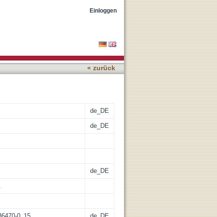
Einloggen
« zurück
de_DE
de_DE
de_DE
1
-36470-0_15
de_DE