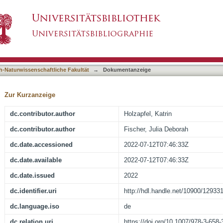
Zeit?
asiert)
h-Naturwissenschaftliche Fakultät
→
Dokumentanzeige
Zur Kurzanzeige
dc.contributor.author
Holzapfel, Katrin
dc.contributor.author
Fischer, Julia Deborah
dc.date.accessioned
2022-07-12T07:46:33Z
dc.date.available
2022-07-12T07:46:33Z
dc.date.issued
2022
dc.identifier.uri
http://hdl.handle.net/10900/12933
dc.language.iso
de
dc.relation.uri
https://doi.org/10.1007/978-3-658