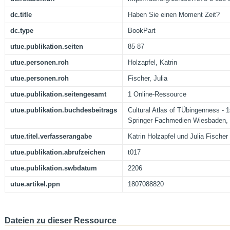
dc.title
Haben Sie einen Moment Zeit?
dc.type
BookPart
utue.publikation.seiten
85-87
utue.personen.roh
Holzapfel, Katrin
utue.personen.roh
Fischer, Julia
utue.publikation.seitengesamt
1 Online-Ressource
utue.publikation.buchdesbeitrags
Cultural Atlas of TÜbingenness - 1
Springer Fachmedien Wiesbaden,
utue.titel.verfasserangabe
Katrin Holzapfel und Julia Fischer
utue.publikation.abrufzeichen
t017
utue.publikation.swbdatum
2206
utue.artikel.ppn
1807088820
Dateien zu dieser Ressource