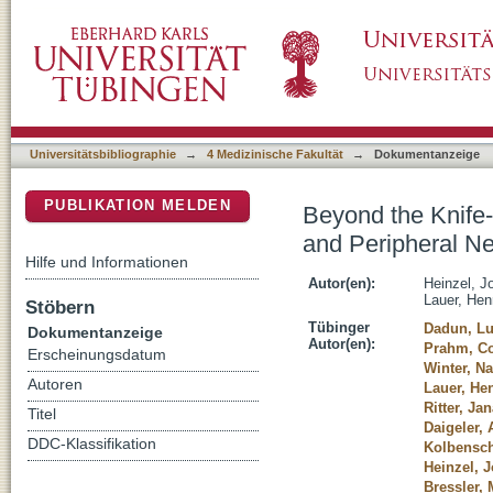
Beyond the Knife-Reviewing the Interplay of
DSpace Repositorium (Manakin basiert)
Universitätsbibliographie
→
4 Medizinische Fakultät
→
Dokumentanzeige
PUBLIKATION MELDEN
Beyond the Knife-
and Peripheral N
Hilfe und Informationen
Autor(en):
Heinzel, J
Lauer, Hen
Stöbern
Tübinger
Dadun, Lu
Dokumentanzeige
Autor(en):
Prahm, C
Erscheinungsdatum
Winter, Na
Autoren
Lauer, He
Ritter, Ja
Titel
Daigeler, 
DDC-Klassifikation
Kolbensch
Heinzel, 
Bressler, 