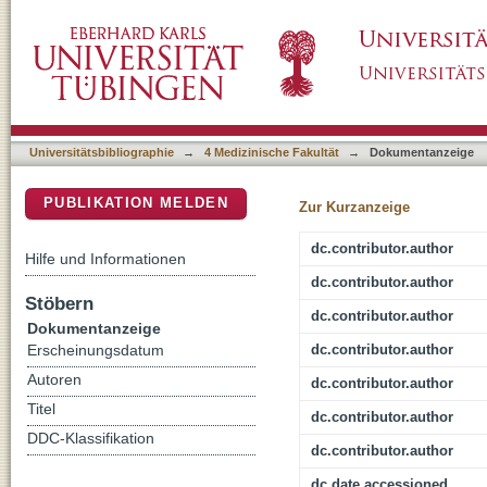
Three Water Restriction Schedules Used in R
DSpace Repositorium (Manakin basiert)
and Differentially Evoke a Stress Hormone 
Universitätsbibliographie
→
4 Medizinische Fakultät
→
Dokumentanzeige
PUBLIKATION MELDEN
Zur Kurzanzeige
dc.contributor.author
Hilfe und Informationen
dc.contributor.author
Stöbern
dc.contributor.author
Dokumentanzeige
dc.contributor.author
Erscheinungsdatum
Autoren
dc.contributor.author
Titel
dc.contributor.author
DDC-Klassifikation
dc.contributor.author
dc.date.accessioned