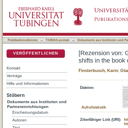
[Rezension von: Glanz, Oliver, Understanding 
DSpace Repositorium (Manakin basiert)
Publikationsdienste
→
TOBIAS-portale
→
Dokumente aus Instituten und Pa
[Rezension von: G
VERÖFFENTLICHEN
shifts in the book
Kontakt
Finsterbusch, Karin
;
Gla
Verträge
Hilfe und Informationen
Dateien:
Stöbern
Dokumente aus Instituten und
Partnereinrichtungen
Aufrufstatistik
Erscheinungsdatum
Zitierfähiger Link (URI):
ht
Autoren
ht
Titel