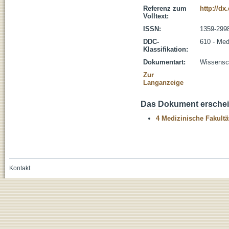
Referenz zum
http://dx
Volltext:
ISSN:
1359-299
DDC-
610 - Med
Klassifikation:
Dokumentart:
Wissensch
Zur
Langanzeige
Das Dokument erschein
4 Medizinische Fakultä
Kontakt