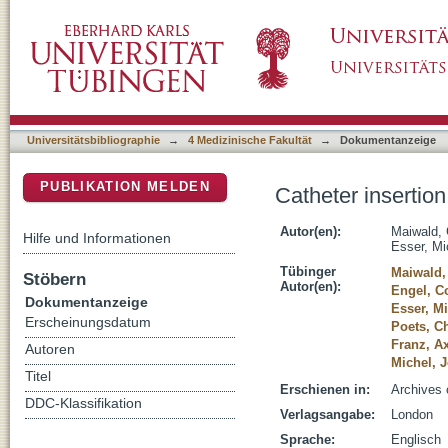
Catheter insertion depths in less-invasive sur
DSpace Repositorium (Manakin basiert)
Universitätsbibliographie
→
4 Medizinische Fakultät
→
Dokumentanzeige
PUBLIKATION MELDEN
Catheter insertion
Autor(en):
Maiwald, 
Hilfe und Informationen
Esser, Mi
Tübinger
Maiwald,
Stöbern
Autor(en):
Engel, C
Dokumentanzeige
Esser, M
Erscheinungsdatum
Poets, Ch
Franz, Ax
Autoren
Michel, 
Titel
Erschienen in:
Archives 
DDC-Klassifikation
Verlagsangabe:
London
Sprache:
Englisch