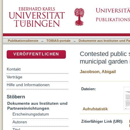
Contested public space in “downtown jerusale
DSpace Repositorium (Manakin basiert)
Ottoman Jerusalem
Publikationsdienste
→
TOBIAS-portale
→
Dokumente aus Instituten und Pa
Contested public 
VERÖFFENTLICHEN
municipal garden 
Kontakt
Jacobson, Abigail
Verträge
Hilfe und Informationen
Dateien:
Stöbern
Dokumente aus Instituten und
Partnereinrichtungen
Aufrufstatistik
Erscheinungsdatum
Zitierfähiger Link (URI):
Autoren
Titel