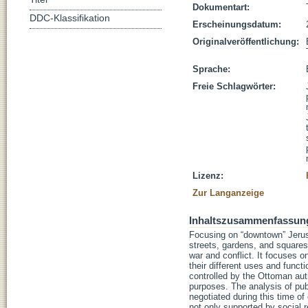
Dokumentart:
DDC-Klassifikation
Erscheinungsdatum:
Originalveröffentlichung:
Sprache:
Freie Schlagwörter:
Lizenz:
Zur Langanzeige
Inhaltszusammenfassun
Focusing on “downtown” Jerusa
streets, gardens, and squares
war and conflict. It focuses 
their different uses and funct
controlled by the Ottoman aut
purposes. The analysis of pu
negotiated during this time of
not only supported by social re