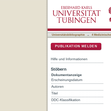
Arsenic trioxide in pediatr
DSpace Repositorium (Manakin b
Universitätsbibliographie
→
4 Medizinische
PUBLIKATION MELDEN
Hilfe und Informationen
Stöbern
Dokumentanzeige
Erscheinungsdatum
Autoren
Titel
DDC-Klassifikation