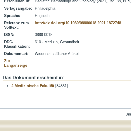
Erschienen in:
Pediatric Hematology and Oncology (2021), Bd. 38, H. 5
Verlagsangabe:
Philadelphia
Sprache:
Englisch
Referenz zum
http://dx.doi.org/10.1080/08880018.2021.1872748
Volltext:
ISSN:
0888-0018
DDC-
610 - Medizin, Gesundheit
Klassifikation:
Dokumentart:
Wissenschaftlicher Artikel
Zur
Langanzeige
Das Dokument erscheint in:
4 Medizinische Fakultät
[34851]
Uni