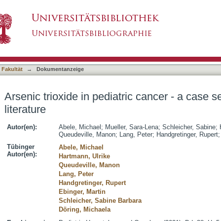
ic cancer - a case series and review of literatur
asiert)
 Fakultät
→
Dokumentanzeige
Arsenic trioxide in pediatric cancer - a case s
literature
Autor(en):
Abele, Michael
;
Mueller, Sara-Lena
;
Schleicher, Sabine
;
Queudeville, Manon
;
Lang, Peter
;
Handgretinger, Rupert
Tübinger
Abele, Michael
Autor(en):
Hartmann, Ulrike
Queudeville, Manon
Lang, Peter
Handgretinger, Rupert
Ebinger, Martin
Schleicher, Sabine Barbara
Döring, Michaela