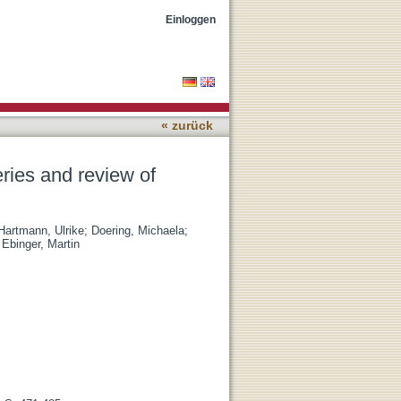
e
Einloggen
« zurück
eries and review of
Hartmann, Ulrike
;
Doering, Michaela
;
;
Ebinger, Martin