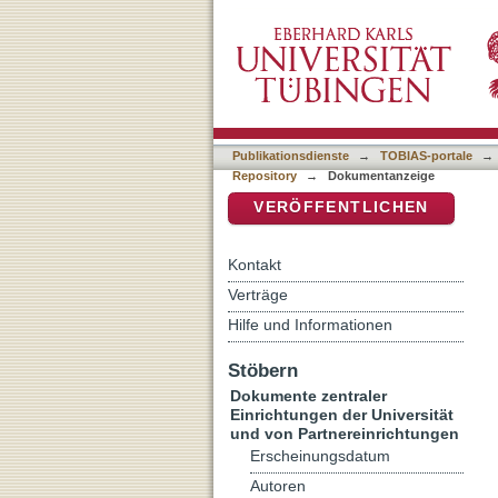
Kant
DSpace Repositorium (Manakin b
Publikationsdienste
→
TOBIAS-portale
→
Repository
→
Dokumentanzeige
VERÖFFENTLICHEN
Kontakt
Verträge
Hilfe und Informationen
Stöbern
Dokumente zentraler
Einrichtungen der Universität
und von Partnereinrichtungen
Erscheinungsdatum
Autoren