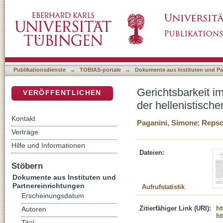
Gerichtsbarkeit im Synedrion : Geschichte eine
DSpace Repositorium (Manakin basiert)
ihre Entwicklung im Neuen Testament
Publikationsdienste
→
TOBIAS-portale
→
Dokumente aus Instituten und Pa
Gerichtsbarkeit im
VERÖFFENTLICHEN
der hellenistisch
Kontakt
Paganini, Simone
;
Repsc
Verträge
Hilfe und Informationen
Dateien:
Stöbern
Dokumente aus Instituten und
Partnereinrichtungen
Aufrufstatistik
Erscheinungsdatum
Zitierfähiger Link (URI):
ht
Autoren
ht
Titel